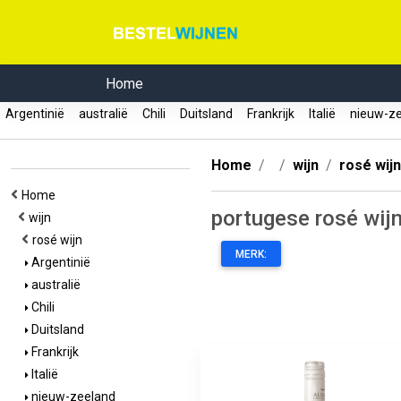
Home
Argentinië
australië
Chili
Duitsland
Frankrijk
Italië
nieuw-z
Home
wijn
rosé wijn
Home
portugese rosé wij
wijn
rosé wijn
MERK:
Argentinië
australië
Chili
Duitsland
Frankrijk
Italië
nieuw-zeeland