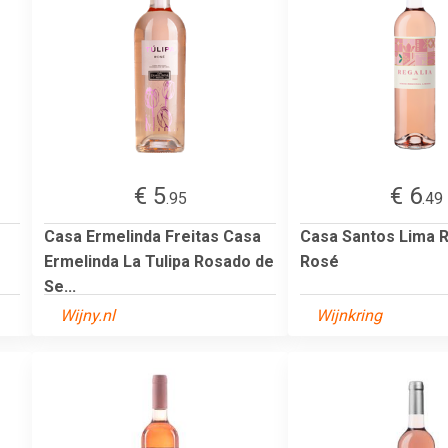
€ 5
€ 6
.95
.49
Casa Ermelinda Freitas Casa
Casa Santos Lima R
Ermelinda La Tulipa Rosado de
Rosé
Se...
Wijny.nl
Wijnkring