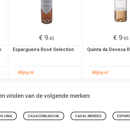
€ 9
€ 9
.45
.95
o
Espargueira Rosé Selection
Quinta da Devesa 
Wijny.nl
Wijny.nl
nen vinden van de volgende merken:
S LIMA
CASACONDADO.NL
CASAL MENDES
ESPAR