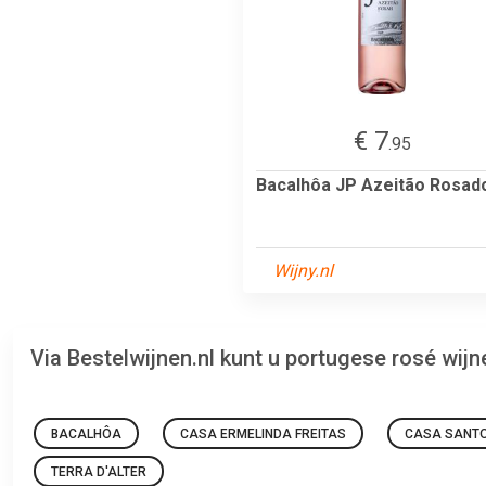
€ 7
.95
Bacalhôa JP Azeitão Rosad
Wijny.nl
Via Bestelwijnen.nl kunt u portugese rosé wij
BACALHÔA
CASA ERMELINDA FREITAS
CASA SANTO
TERRA D'ALTER