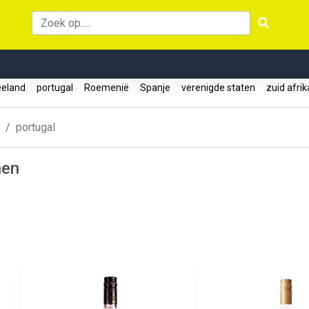
eeland
portugal
Roemenië
Spanje
verenigde staten
zuid afri
portugal
nen