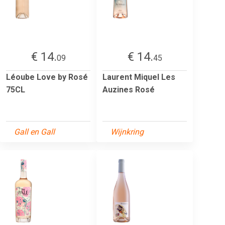
€ 14.
€ 14.
09
45
Léoube Love by Rosé
Laurent Miquel Les
75CL
Auzines Rosé
Gall en Gall
Wijnkring