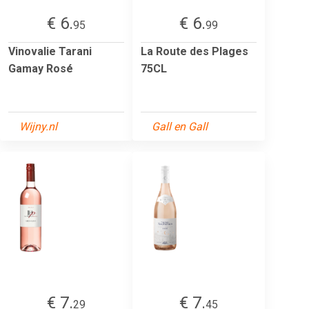
€ 6.
€ 6.
95
99
Vinovalie Tarani
La Route des Plages
Gamay Rosé
75CL
Wijny.nl
Gall en Gall
€ 7.
€ 7.
29
45