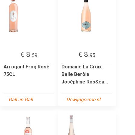
€ 8.
€ 8.
59
95
Arrogant Frog Rosé
Domaine La Croix
75CL
Belle Beròia
Joséphine Ros&ea...
Gall en Gall
Dewijngoeroe.nl