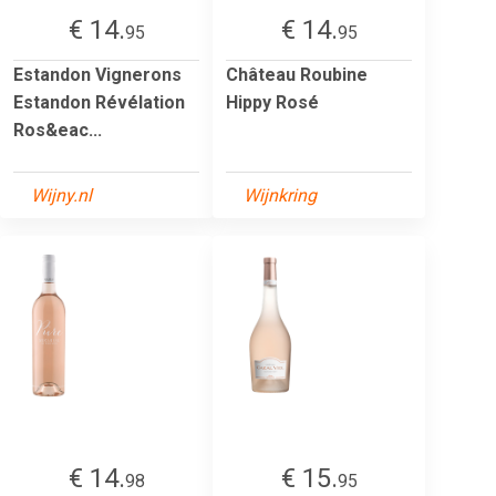
€ 14.
€ 14.
95
95
Estandon Vignerons
Château Roubine
Estandon Révélation
Hippy Rosé
Ros&eac...
Wijny.nl
Wijnkring
€ 14.
€ 15.
98
95