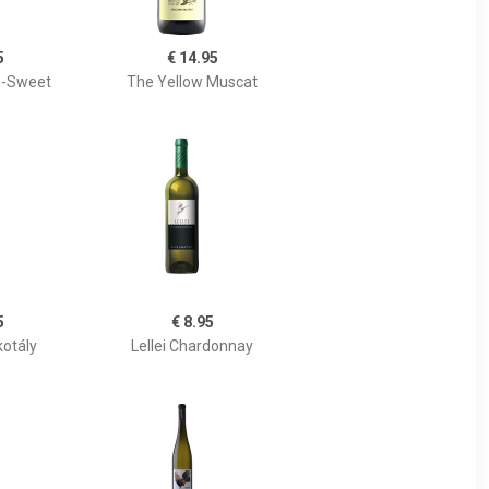
5
€ 14.95
i-Sweet
The Yellow Muscat
5
€ 8.95
kotály
Lellei Chardonnay