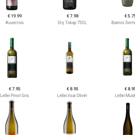
€ 19.99
€ 7.98
€ 5.7
Auxerrois
Dry Tokaji 75CL
Bianco Sem
€ 7.95
€ 8.95
€ 8.9
Lellei Pinot Gris
Lellei Irsai Olivér
Lellei Mus