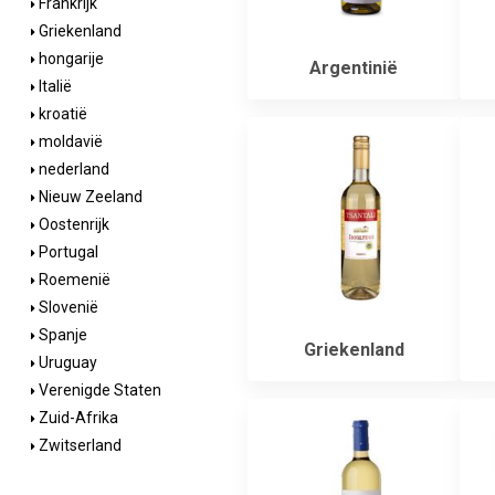
Frankrijk
Griekenland
hongarije
Argentinië
Italië
kroatië
moldavië
nederland
Nieuw Zeeland
Oostenrijk
Portugal
Roemenië
Slovenië
Spanje
Griekenland
Uruguay
Verenigde Staten
Zuid-Afrika
Zwitserland