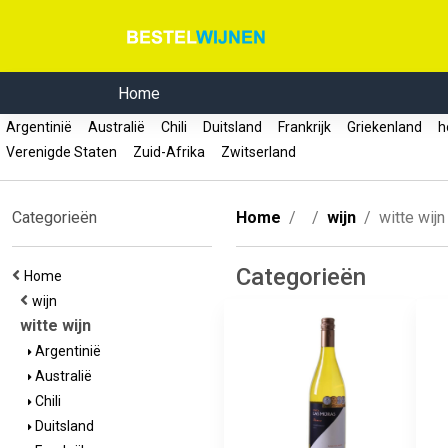
Home
Argentinië
Australië
Chili
Duitsland
Frankrijk
Griekenland
ho
Verenigde Staten
Zuid-Afrika
Zwitserland
Categorieën
Home
wijn
witte wijn
Categorieën
Home
wijn
witte wijn
Argentinië
Australië
Chili
Duitsland