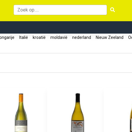
ngarije
Italië
kroatië
moldavië
nederland
Nieuw Zeeland
Oo