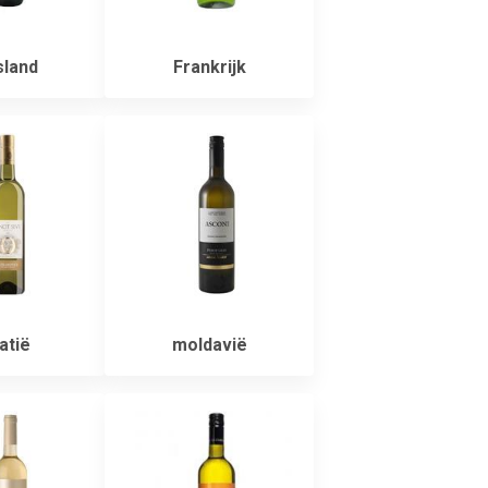
sland
Frankrijk
atië
moldavië